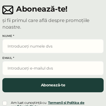
Abonează-te!
și fii primul care află despre promoțiile
noastre.
NUME
*
EMAIL
*
Abonează-te
Am luat cunoștință cu
Termenii și Politica de