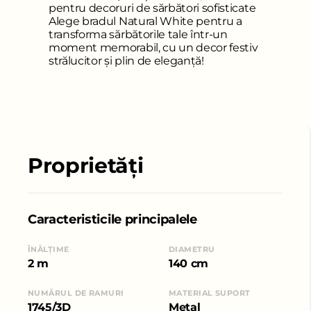
pentru decoruri de sărbători sofisticate
Alege bradul Natural White pentru a
transforma sărbătorile tale într-un
moment memorabil, cu un decor festiv
strălucitor și plin de eleganță!
Proprietăți
Caracteristicile principalele
ÎNĂLȚIME
DIAMETRU
2 m
140 cm
NUMĂRUL DE RAMURI
MATERIAL SUPORT
1745/3D
Metal