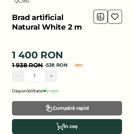
QC382
Brad artificial
Natural White 2 m
1 400 RON
1 938 RON
-538 RON
-28%
−
+
Disponibilitate:
În stoc
Cumpără rapid
În coș